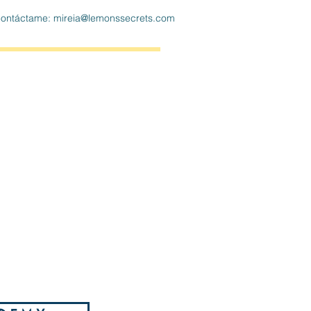
do contáctame: mireia@lemonssecrets.com