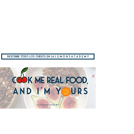
Y ahora super instructora de Pilates
;D
descubre todo los cursos en la l e m o n s a c a d e m y