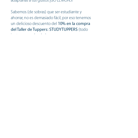
adaptarlas a tus gustos ¡GO LEMONS!
Sabemos (de sobras) que ser estudiante y
ahorrar, no es demasiado fácil, por eso tenemos
un delicioso descuento del
10% en la compra
del Taller de Tuppers: STUDYTUPPERS
(todo
junto en mayúsculas).
Tus tuppers y tus días de estudio no serán
iguales ¡SERÁN MEJORES!
más info del taller de tuppers
comprar el taller de tupprs