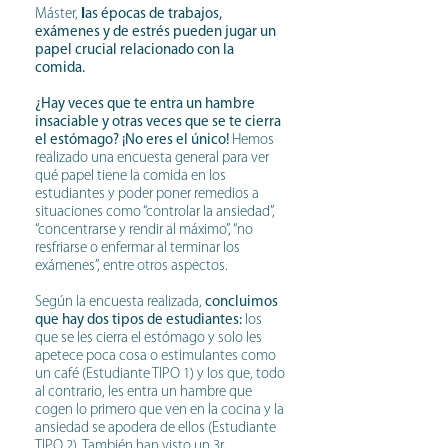
l
Máster,
as épocas de trabajos,
exámenes y de estrés pueden jugar un
papel crucial relacionado con la
comida.
¿Hay veces que te entra un hambre
insaciable y otras veces que se te cierra
el estómago? ¡No eres el único!
Hemos
realizado una encuesta general para ver
qué papel tiene la comida en los
estudiantes y poder poner remedios a
situaciones como “controlar la ansiedad”,
“concentrarse y rendir al máximo”, “no
resfriarse o enfermar al terminar los
exámenes”, entre otros aspectos.
Según la encuesta realizada,
concluimos
que hay dos tipos de estudiantes:
los
que se les cierra el estómago y solo les
apetece poca cosa o estimulantes como
un café (Estudiante TIPO 1) y los que, todo
al contrario, les entra un hambre que
cogen lo primero que ven en la cocina y la
ansiedad se apodera de ellos (Estudiante
TIPO 2). También han visto un 3r