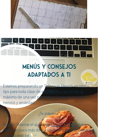
MENÚS Y CONSEJOS
ADAPTADOS A TI
Estamos preparando un Taller con Menús, recetas y
tips para toda clase de estudiante, y así rendir al
máximo de una vez por todas y deshacerse de los
nervios y ansiedad.
¿Te interesa?
Puedes rellenar el siguiente
CUESTIONARIO
para
saber un poco más de ti y enviarte toda la información
cuando esté lista.