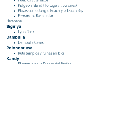
Pueblos auténticos
Pidgeon Island (Tortuga y tiburones)
Playas como Jungle Beach y la Dutch Bay
Fernando’s Bar a bailar
Harabana
Sigiriya
Lyon Rock
Dambulla
Dambulla Caves
Polonnaruwa
Ruta templos y ruinas en bici
Kandy
El templo de la Diente del Budha
El Lago
Ella
Tren hacia
8h de espectáculo de la naturaleza
Excursión a Little Adams Peak
Excursión a Ella’s Rock
Visitar una Tee Factory
Explorar la calle de Ella llena de
restaurantes
Visitar Ravana falls
Arugam Bay