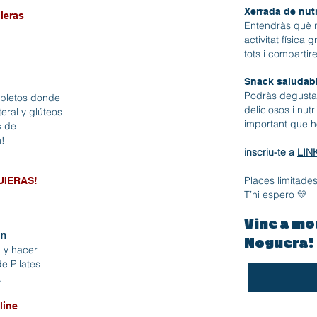
Xerrada de nutr
ieras
Entendràs què ne
activitat física
tots i compartir
Snack saludabl
Podràs degustar
mpletos donde
deliciosos i nutr
eral y glúteos
important que ho
s de
!
inscriu-te a
LIN
Places limitade
UIERAS!
T’hi espero 💛
Vine a mou
ón
Noguera!
n y hacer
e Pilates
.
line