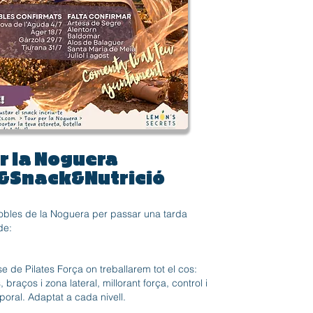
r la Noguera
s&Snack&Nutrició
obles de la Noguera per passar una tarda
de:
 de Pilates Força on treballarem tot el cos:
 braços i zona lateral, millorant força, control i
oral. Adaptat a cada nivell.