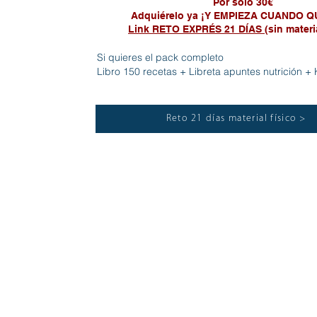
Por solo 30€
Adquiérelo ya ¡Y EMPIEZA CUANDO Q
Link RETO EXPRÉS 21 DÍAS
(sin materi
Si quieres el pack completo
Libro 150 recetas + Libreta apuntes nutrición + Ki
Reto 21 días material físico >