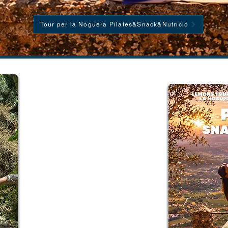
Tour per la Noguera Pilates&Snack&Nutrició