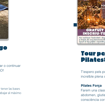
igo
Tour pe
Pilate
ar o continuar
AO!
T’espero pels p
increïble plena 
Pilates Força
 tener las bases
Farem una classe
trabajar al máximo
abdomen, glutis,
consciència corp