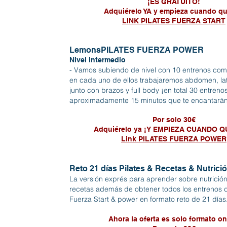
¡ES GRATUITO!
Adquiérelo YA y empieza cuando qu
LINK PILATES FUERZA START
LemonsPILATES FUERZA POWER
Nivel intermedio
- Vamos subiendo de nivel con 10 entrenos co
en cada uno de ellos trabajaremos abdomen, lat
junto con brazos y full body ¡en total 30 entreno
aproximadamente 15 minutos que te encantarán
Por solo 30€
Adquiérelo ya ¡Y EMPIEZA CUANDO Q
Link PILATES FUERZA POWER
Reto 21 días Pilates & Recetas & Nutrici
La versión exprés para aprender sobre nutrició
recetas además de obtener todos los entrenos d
Fuerza Start & power en formato reto de 21 días
Ahora la oferta es solo formato on