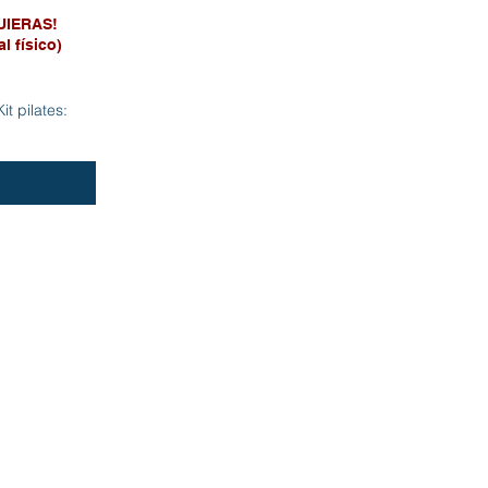
UIERAS!
al físico)
t pilates: