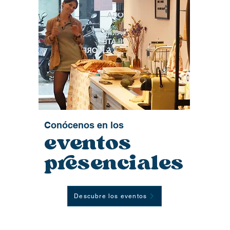
Conócenos
e
n lo
s
eventos
presenciales
Descubre los eventos