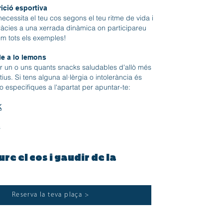
ició esportiva
cessita el teu cos segons el teu ritme de vida i
 gràcies a una xerrada dinàmica on participareu
em tots els exemples!
e a lo lemons
 un o uns quants snacks saludables d'allò més
itius. Si tens alguna al·lèrgia o intolerància és
 especifiques a l'apartat per apuntar-te:​
K
s
re el cos i gaudir de la
Reserva la teva plaça >